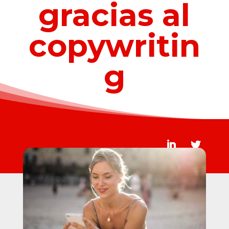
gracias al
copywritin
g